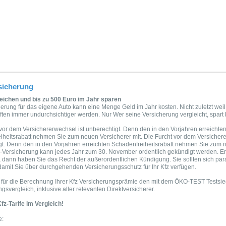
sicherung
leichen und bis zu 500 Euro im Jahr sparen
erung für das eigene Auto kann eine Menge Geld im Jahr kosten. Nicht zuletzt weil 
ften immer undurchsichtiger werden. Nur Wer seine Versicherung vergleicht, spart 
vor dem Versichererwechsel ist unberechtigt. Denn den in den Vorjahren erreichte
iheitsrabatt nehmen Sie zum neuen Versicherer mit. Die Furcht vor dem Versichere
gt. Denn den in den Vorjahren erreichten Schadenfreiheitsrabatt nehmen Sie zum 
fz-Versicherung kann jedes Jahr zum 30. November ordentlich gekündigt werden. Er
, dann haben Sie das Recht der außerordentlichen Kündigung. Sie sollten sich par
amit Sie über durchgehenden Versicherungsschutz für Ihr Kfz verfügen.
 für die Berechnung Ihrer Kfz Versicherungsprämie den mit dem ÖKO-TEST Testsieg
gsvergleich, inklusive aller relevanten Direktversicherer.
fz-Tarife im Vergleich!
e: