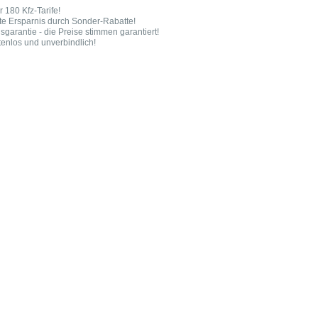
r 180 Kfz-Tarife!
te Ersparnis durch Sonder-Rabatte!
isgarantie - die Preise stimmen garantiert!
tenlos und unverbindlich!