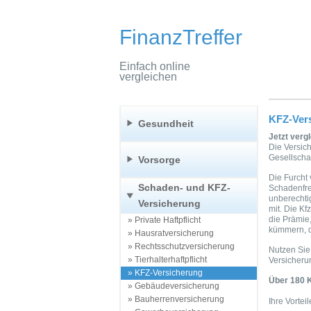
FinanzTreffer
Einfach online
vergleichen
KFZ-Ver
Gesundheit
Jetzt verg
Die Versich
Gesellscha
Vorsorge
Die Furcht 
Schaden- und KFZ-
Schadenfre
unberechti
Versicherung
mit. Die K
die Prämie
» Private Haftpflicht
kümmern, d
» Hausratversicherung
» Rechtsschutzversicherung
Nutzen Sie
» Tierhalterhaftpflicht
Versicherun
» KFZ-Versicherung
Über 180 K
» Gebäudeversicherung
» Bauherrenversicherung
Ihre Vorteil