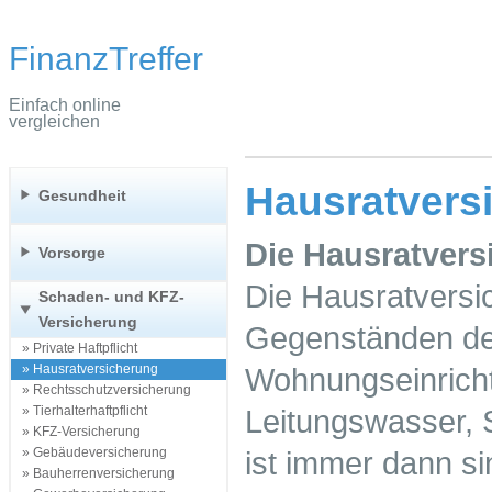
FinanzTreffer
Einfach online
vergleichen
Hausratvers
Gesundheit
Die Hausratvers
Vorsorge
Die Hausratversi
Schaden- und KFZ-
Versicherung
Gegenständen de
» Private Haftpflicht
» Hausratversicherung
Wohnungseinricht
» Rechtsschutzversicherung
» Tierhalterhaftpflicht
Leitungswasser, 
» KFZ-Versicherung
» Gebäudeversicherung
ist immer dann si
» Bauherrenversicherung